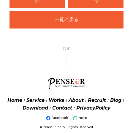
一覧に戻る
TOP
Home
Service
Works
About
Recruit
Blog
Download
Contact
PrivacyPolicy
facebook
note
© Penseur Inc. All Rights Reserved.