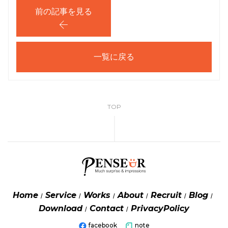
前の記事を見る
一覧に戻る
TOP
Home
Service
Works
About
Recruit
Blog
Download
Contact
PrivacyPolicy
facebook
note