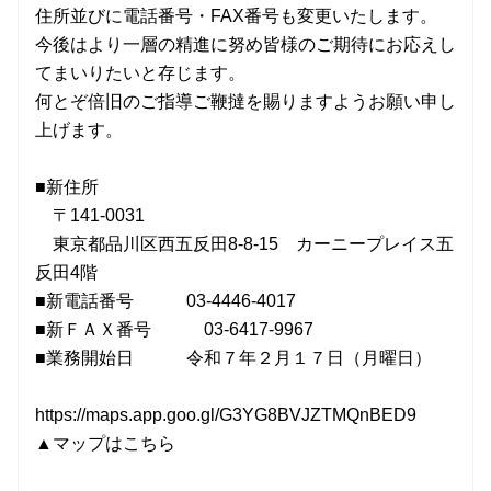
住所並びに電話番号・FAX番号も変更いたします。
今後はより一層の精進に努め皆様のご期待にお応えし
てまいりたいと存じます。
何とぞ倍旧のご指導ご鞭撻を賜りますようお願い申し
上げます。
■新住所
〒141-0031
東京都品川区西五反田8-8-15 カーニープレイス五
反田4階
■新電話番号 03-4446-4017
■新ＦＡＸ番号 03-6417-9967
■業務開始日 令和７年２月１７日（月曜日）
https://maps.app.goo.gl/G3YG8BVJZTMQnBED9
▲マップはこちら