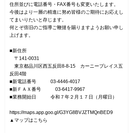
住所並びに電話番号・FAX番号も変更いたします。
今後はより一層の精進に努め皆様のご期待にお応えし
てまいりたいと存じます。
何とぞ倍旧のご指導ご鞭撻を賜りますようお願い申し
上げます。
■新住所
〒141-0031
東京都品川区西五反田8-8-15 カーニープレイス五
反田4階
■新電話番号 03-4446-4017
■新ＦＡＸ番号 03-6417-9967
■業務開始日 令和７年２月１７日（月曜日）
https://maps.app.goo.gl/G3YG8BVJZTMQnBED9
▲マップはこちら