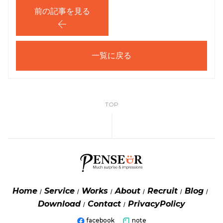
前の記事を見る
一覧に戻る
TOP
Home
Service
Works
About
Recruit
Blog
Download
Contact
PrivacyPolicy
facebook
note