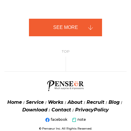
SEE MORE
TOP
Home
Service
Works
About
Recruit
Blog
Download
Contact
PrivacyPolicy
facebook
note
© Penseur Inc. All Rights Reserved.